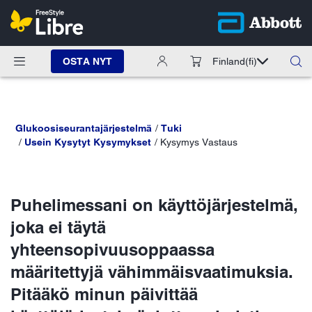
OSTA NYT
Finland
(fi)
Glukoosiseurantajärjestelmä
Tuki
Usein Kysytyt Kysymykset
Kysymys Vastaus
Puhelimessani on käyttöjärjestelmä,
joka ei täytä
yhteensopivuusoppaassa
määritettyjä vähimmäisvaatimuksia.
Pitääkö minun päivittää