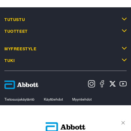
TUTUSTU
TUOTTEET
MYFREESTYLE
TUKI
Tietosuojakäytäntö
Käyttöehdot
Myyntiehdot
Evästekäytäntö
Datasäädöstä koskeva ilmoitus
Saavutettavuusseloste
Evästeasetukset
© 2026 Abbott. All Rights Reserved. Sensorin ulkokuori, FreeStyle, Libre ja