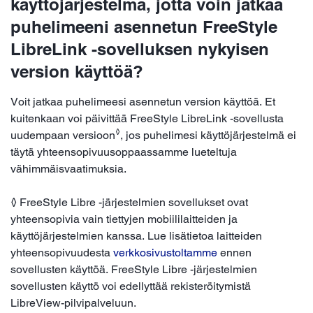
käyttöjärjestelmä, jotta voin jatkaa
puhelimeeni asennetun FreeStyle
LibreLink -sovelluksen nykyisen
version käyttöä?
Voit jatkaa puhelimeesi asennetun version käyttöä. Et
kuitenkaan voi päivittää FreeStyle LibreLink -sovellusta
◊
uudempaan versioon
, jos puhelimesi käyttöjärjestelmä ei
täytä yhteensopivuusoppaassamme lueteltuja
vähimmäisvaatimuksia.
◊ FreeStyle Libre -järjestelmien sovellukset ovat
yhteensopivia vain tiettyjen mobiililaitteiden ja
käyttöjärjestelmien kanssa. Lue lisätietoa laitteiden
yhteensopivuudesta
verkkosivustoltamme
ennen
sovellusten käyttöä. FreeStyle Libre -järjestelmien
sovellusten käyttö voi edellyttää rekisteröitymistä
LibreView-pilvipalveluun.