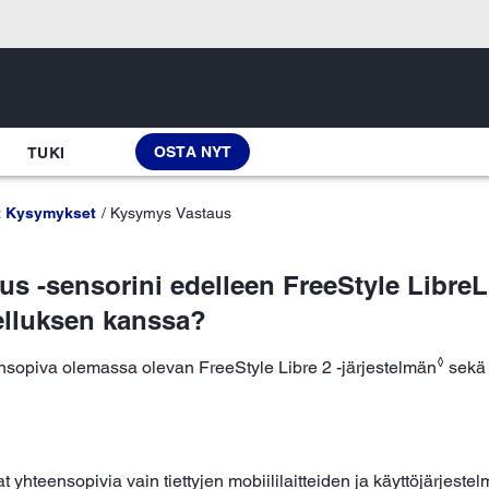
OSTA NYT
TUKI
t Kysymykset
Kysymys Vastaus
lus -sensorini edelleen FreeStyle Libre
elluksen kanssa?
◊
ensopiva olemassa olevan FreeStyle Libre 2 -järjestelmän
sekä 
 yhteensopivia vain tiettyjen mobiililaitteiden ja käyttöjärjestel