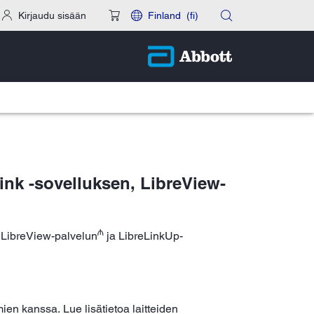
Kirjaudu sisään
Finland
(fi)
Link -sovelluksen, LibreView-
₼
LibreView-palvelun
ja LibreLinkUp-
mien kanssa. Lue lisätietoa laitteiden