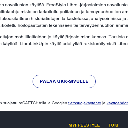
 sovellusten käyttöä. FreeStyle Libre -järjestelmien sovellusten
lintaohjelmisto on tarkoitettu potilaiden ja terveydenhuollon a
lukoosilaitteen historiatietojen tarkastelussa, analysoinnissa j
tarkoitettu hoitopäätösten tekemiseen tai terveydenhuollon amm
ttyjen mobiililaitteiden ja käyttöjärjestelmien kanssa. Tarkista 
käyttöä. LibreLinkUpin käyttö edellyttää rekisteröitymistä Libr
PALAA UKK-SIVULLE
n suojattu reCAPTCHA:lla ja Googlen
tietosuojakäytäntö
ja
käyttöehdot
MYFREESTYLE
TUKI