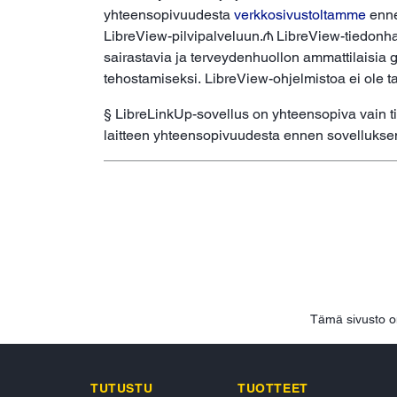
yhteensopivuudesta
verkkosivustoltamme
ennen
LibreView-pilvipalveluun.₼ LibreView-tiedonhal
sairastavia ja terveydenhuollon ammattilaisia g
tehostamiseksi. LibreView-ohjelmistoa ei ole 
§ LibreLinkUp-sovellus on yhteensopiva vain tie
laitteen yhteensopivuudesta ennen sovelluksen 
Tämä sivusto o
TUTUSTU
TUOTTEET