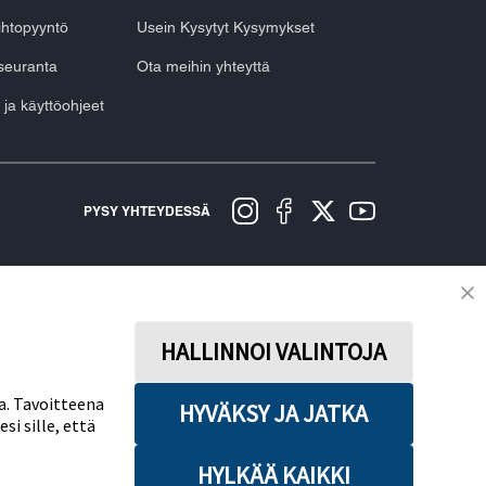
aihtopyyntö
Usein Kysytyt Kysymykset
seuranta
Ota meihin yhteyttä
 ja käyttöohjeet
PYSY YHTEYDESSÄ
äytäntö
Käyttöehdot
Myyntiehdot
Evästekäytäntö
keva ilmoitus
Saavutettavuusseloste
Evästeasetukset
HALLINNOI VALINTOJA
a. Tavoitteena
HYVÄKSY JA JATKA
i sille, että
HYLKÄÄ KAIKKI