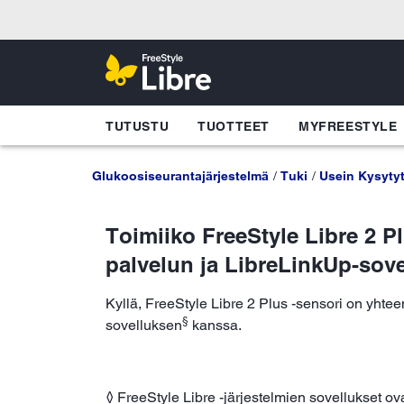
TUTUSTU
TUOTTEET
MYFREESTYLE
Glukoosiseurantajärjestelmä
Tuki
Usein Kysyty
Toimiiko FreeStyle Libre 2 P
palvelun ja LibreLinkUp-sov
Kyllä, FreeStyle Libre 2 Plus -sensori on yhte
§
sovelluksen
kanssa.
◊ FreeStyle Libre -järjestelmien sovellukset ovat