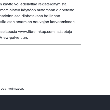
 käyttö voi edellyttää rekisteröitymistä
mmattilaisten käyttöön auttamaan diabetesta
a arvioinnissa diabeteksen hallinnan
attilaisten antamien neuvojen korvaamiseen.
osoitteesta www.librelinkup.com lisätietoja
eView-palveluun.
ovat voimassa.