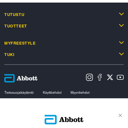
TUTUSTU
TUOTTEET
MYFREESTYLE
TUKI
Tietosuojakäytäntö
Käyttöehdot
Myyntiehdot
Evästekäytäntö
Datasäädöstä koskeva ilmoitus
Saavutettavuusseloste
Evästeasetukset
© 2026 Abbott. All Rights Reserved. Sensorin ulkokuori, FreeStyle, Libre ja
niihin liittyvät tavaramerkit ovat Abbottin tavaramerkkejä. Muut tavaramerkit