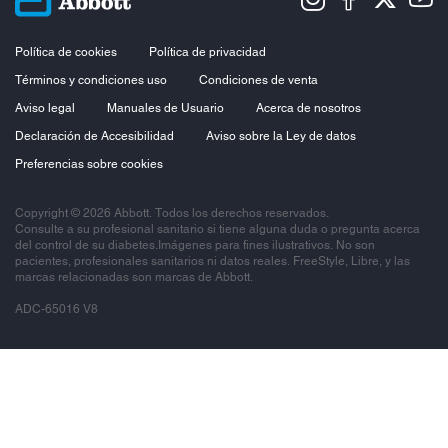
Política de cookies
Política de privacidad
Términos y condiciones uso
Condiciones de venta
Aviso legal
Manuales de Usuario
Acerca de nosotros
Declaración de Accesibilidad
Aviso sobre la Ley de datos
Preferencias sobre cookies
Copyright © 2026 Abbott. Todos los derechos reservados.
Consulte a su profesional sanitario si tiene alguna duda o pregunta acerca
del control de su diabetes.Imágenes para fines ilustrativos. No son
pacientes, profesionales sanitarios ni datos reales. FreeStyle, Libre, y las
marcas relacionadas son marcas de Abbott.
ADC-65016 V8