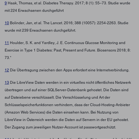
9
Haak, Thomas, et al. Diabetes Therapy. 2017; 8 (1): 55–73. Studie wurde
mit 224 Erwachsenen durchgeführt
10
Bolinder, Jan, et al. The Lancet. 2016; 388 (10057): 2254-2263. Studie
wurde mit 239 Erwachsenen durchgeführt.
11
Houlder, S. K. and Yardley, J. E. Continuous Glucose Monitoring and
Exercise in Type 1 Diabetes: Past, Present and Future. Biosensors 2018; 8:
73."
12
Die Übertragung zwischen den Apps erfordert eine Internetverbindung.
13
Die LibreView Daten werden in ein virtuelles nicht öffentliches Netzwerk
übertragen und auf einer SQLServer-Datenbank gehostet. Die Daten sind
auf Dateiebene verschlüsselt. Die Verschlüsselung und Art der
Schlüsselspeicherfunktionen verhindern, dass der Cloud-Hosting-Anbieter
(Amazon Web Services) die Daten einsehen kann. Bei Nutzung von
LibreView in Österreich werden die Daten auf Servern in der EU gehostet.
Der Zugang zum jeweiligen Nutzer-Account ist passwortgeschützt.