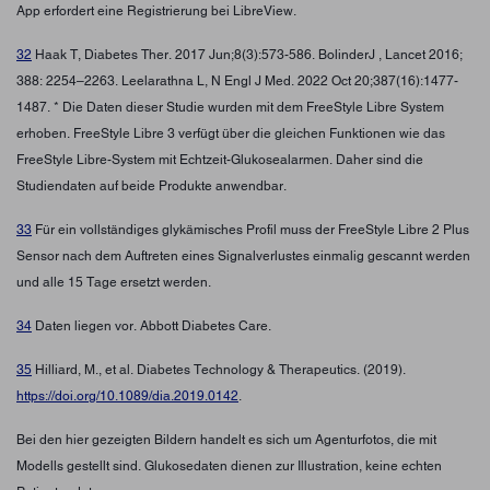
App erfordert eine Registrierung bei LibreView.
32
Haak T, Diabetes Ther. 2017 Jun;8(3):573-586. BolinderJ , Lancet 2016;
388: 2254–2263. Leelarathna L, N Engl J Med. 2022 Oct 20;387(16):1477-
1487. * Die Daten dieser Studie wurden mit dem FreeStyle Libre System
erhoben. FreeStyle Libre 3 verfügt über die gleichen Funktionen wie das
FreeStyle Libre-System mit Echtzeit-Glukosealarmen. Daher sind die
Studiendaten auf beide Produkte anwendbar.
33
Für ein vollständiges glykämisches Profil muss der FreeStyle Libre 2 Plus
Sensor nach dem Auftreten eines Signalverlustes einmalig gescannt werden
und alle 15 Tage ersetzt werden.
34
Daten liegen vor. Abbott Diabetes Care.
35
Hilliard, M., et al. Diabetes Technology & Therapeutics. (2019).
https://doi.org/10.1089/dia.2019.0142
.
Bei den hier gezeigten Bildern handelt es sich um Agenturfotos, die mit
Modells gestellt sind. Glukosedaten dienen zur Illustration, keine echten