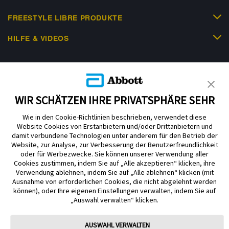
FREESTYLE LIBRE PRODUKTE
HILFE & VIDEOS
KUNDENSHOP
WIR SCHÄTZEN IHRE PRIVATSPHÄRE SEHR
Wie in den Cookie-Richtlinien beschrieben, verwendet diese
Website Cookies von Erstanbietern und/oder Drittanbietern und
damit verbundene Technologien unter anderem für den Betrieb der
Website, zur Analyse, zur Verbesserung der Benutzerfreundlichkeit
Impressum
Nutzungsbedingungen
Datenschutzerklärung
oder für Werbezwecke. Sie können unserer Verwendung aller
Cookie Richtlinie
Barrierefreiheitserklärung
Cookies zustimmen, indem Sie auf „Alle akzeptieren“ klicken, ihre
Verwendung ablehnen, indem Sie auf „Alle ablehnen“ klicken (mit
Mitteilung zur Datenverordnung
Cookie-Präferenzen
Ausnahme von erforderlichen Cookies, die nicht abgelehnt werden
können), oder Ihre eigenen Einstellungen verwalten, indem Sie auf
„Auswahl verwalten“ klicken.
Copyright © 2026 Abbott. Alle Rechte vorbehalten. Libre, das
Schmetterlingslogo, die Form und das Erscheinungsbild des Sensors, die
Farbe Gelb sowie sämtliche damit zusammenhängende Marken und/oder
AUSWAHL VERWALTEN
Designs sind das geistige Eigentum der Abbott Unternehmensgruppe in