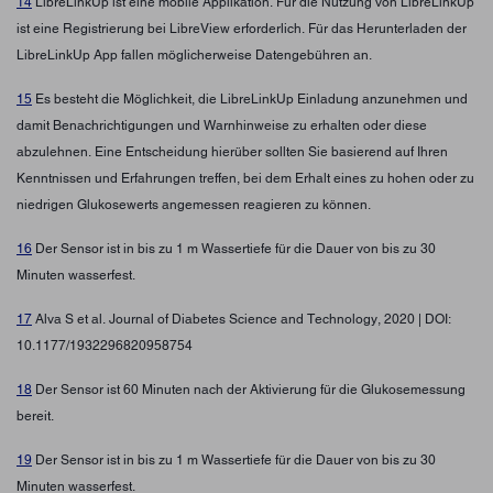
14
LibreLinkUp ist eine mobile Applikation. Für die Nutzung von LibreLinkUp
ist eine Registrierung bei LibreView erforderlich. Für das Herunterladen der
LibreLinkUp App fallen möglicherweise Datengebühren an.
15
Es besteht die Möglichkeit, die LibreLinkUp Einladung anzunehmen und
damit Benachrichtigungen und Warnhinweise zu erhalten oder diese
abzulehnen. Eine Entscheidung hierüber sollten Sie basierend auf Ihren
Kenntnissen und Erfahrungen treffen, bei dem Erhalt eines zu hohen oder zu
niedrigen Glukosewerts angemessen reagieren zu können.
16
Der Sensor ist in bis zu 1 m Wassertiefe für die Dauer von bis zu 30
Minuten wasserfest.
17
Alva S et al. Journal of Diabetes Science and Technology, 2020 | DOI:
10.1177/1932296820958754
18
Der Sensor ist 60 Minuten nach der Aktivierung für die Glukosemessung
bereit.
19
Der Sensor ist in bis zu 1 m Wassertiefe für die Dauer von bis zu 30
Minuten wasserfest.