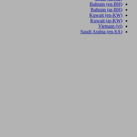
Bahrain
(en-BH)
Bahrain
(ar-BH)
Kuwait
(en-KW)
Kuwait
(ar-KW)
Vietnam
(vi)
Saudi Arabia
(en-SA)