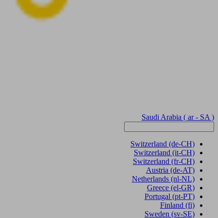
Saudi Arabia
( ar - SA )
Switzerland
(de-CH)
Switzerland
(it-CH)
Switzerland
(fr-CH)
Austria
(de-AT)
Netherlands
(nl-NL)
Greece
(el-GR)
Portugal
(pt-PT)
Finland
(fi)
Sweden
(sv-SE)