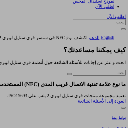
نموذج استبدال المجس
اطلب الآن
اطلب الآن
English
الدعم
اكتشف نوع NFC في سنسر فري ستايل ليبري 2 بلس
كيف يمكننا مساعدتك؟
ابحث واعثر عن إجابات للأسئلة الشائعة حول أنظمة فري ستايل ليبري
ما نوع علامة تقنية الاتصال قريب المدى (NFC) المستخدمة لنظام فري ستايل ليبري 2 بلس؟
تعتمد مجموعة منتجات فري ستايل ليبري 2 بلس على ISO15693.
العودة إلى الأسئلة الشائعة
تواصل معنا