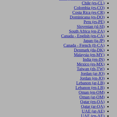
Chile
(es-CL)
Colombia
(es-CO)
Costa Rica
(es-CR)
Dominicana
(es-DO)
Peru
(es-PE)
Slovenian
(sl-SI)
South Africa
(en-ZA)
Canada - English
(en-CA)
Japan
(ja-JP)
Canada - French
(fr-CA)
Denmark
(da-DK)
Malaysia
(en-MY)
India
(en-IN)
Mexico
(es-MX)
Taiwan
(zh-TW)
Jordan
(ar-JO)
Jordan
(en-JO)
Lebanon
(ar-LB)
Lebanon
(en-LB)
Oman
(en-OM)
Oman
(ar-OM)
Qatar
(en-QA)
Qatar
(ar-QA)
UAE
(ar-AE)
UAE
(en-AE)