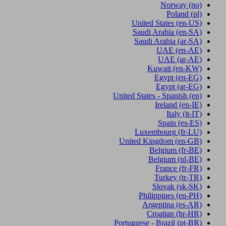
Norway
(no)
Poland
(pl)
United States
(en-US)
Saudi Arabia
(en-SA)
Saudi Arabia
(ar-SA)
UAE
(en-AE)
UAE
(ar-AE)
Kuwait
(en-KW)
Egypt
(en-EG)
Egypt
(ar-EG)
United States - Spanish
(en)
Ireland
(en-IE)
Italy
(it-IT)
Spain
(es-ES)
Luxembourg
(fr-LU)
United Kingdom
(en-GB)
Belgium
(fr-BE)
Belgium
(nl-BE)
France
(fr-FR)
Turkey
(tr-TR)
Slovak
(sk-SK)
Philippines
(en-PH)
Argentina
(es-AR)
Croatian
(hr-HR)
Portuguese - Brazil
(pt-BR)