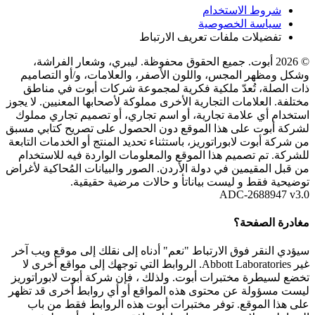
شروط الاستخدام
سياسة الخصوصية
تفضيلات ملفات تعريف الارتباط
© 2026 أبوت. جميع الحقوق محفوظة. ليبري، وشعار الفراشة،
وشكل ومظهر المجس، واللون الأصفر، والعلامات، و/أو التصاميم
ذات الصلة، تُعدّ ملكية فكرية لمجموعة شركات أبوت في مناطق
مختلفة. العلامات التجارية الأخرى مملوكة لأصحابها المعنيين. لا يجوز
استخدام أي علامة تجارية، أو اسم تجاري، أو تصميم تجاري مملوك
لشركة أبوت على هذا الموقع دون الحصول على تصريح كتابي مسبق
من شركة أبوت لابوراتوريز، باستثناء تحديد المنتج أو الخدمات التابعة
للشركة. تم تصميم هذا الموقع والمعلومات الواردة فيه للاستخدام
من قبل المقيمين في دولة الأردن. الصور والبيانات المُحاكية لأغراض
توضيحية فقط و ليست بياناتأ و حالات مرضية حقيقية.
ADC-2688947 v3.0
مغادرة الصفحة؟
سيؤدي النقر فوق الارتباط "نعم" أدناه إلى نقلك إلى موقع ويب آخر
غير Abbott Laboratories. الروابط التي توجهك إلى مواقع أخرى لا
تخضع لسيطرة مختبرات أبوت. ولذلك ، فإن شركة أبوت لابوراتوريز
ليست مسؤولة عن محتوى هذه المواقع أو أي روابط أخرى قد تظهر
على هذا الموقع. توفر مختبرات أبوت هذه الروابط فقط من باب