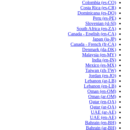
Colombia
(es-CO)
Costa Rica
(es-CR)
Dominicana
(es-DO)
Peru
(es-PE)
Slovenian
(sl-SI)
South Africa
(en-ZA)
Canada - English
(en-CA)
Japan
(ja-JP)
Canada - French
(fr-CA)
Denmark
(da-DK)
Malaysia
(en-MY)
India
(en-IN)
Mexico
(es-MX)
Taiwan
(zh-TW)
Jordan
(en-JO)
Lebanon
(ar-LB)
Lebanon
(en-LB)
Oman
(en-OM)
Oman
(ar-OM)
Qatar
(en-QA)
Qatar
(ar-QA)
UAE
(ar-AE)
UAE
(en-AE)
Bahrain
(en-BH)
Bahrain
(ar-BH)