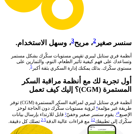
3
2
سنسر صغير
، مريح
، وسهل الاستخدام.
أنظمة فري ستايل ليبري تقيس مستويات سكّرك بشكل مستمر
وتساعدك على فهم كيفية تأثير الطعام، النوم، والتمارين على
5
مستوى سكّرك. بذلك يمكنك إدارة السكري بثقة أكبر
. ​
أول تجربة لك مع أنظمة مراقبة السكر
المستمرة (CGM)؟ إليك كيف تعمل​
أنظمة فري ستايل ليبري لمراقبة السكر المستمرة (CGM) توفر
طريقة غير مؤلمة
⁴
لرؤية مستويات سكّرك دون الحاجة لوخز
الإصبع
¹⁰
. يقوم سنسر صغير وخفيّ
²
قابل للارتداء بإرسال بيانات
2
,5
12
سكّرك إلى تطبيقك
مع قراءات عالية الدقة
تصلك كل دقيقة.​