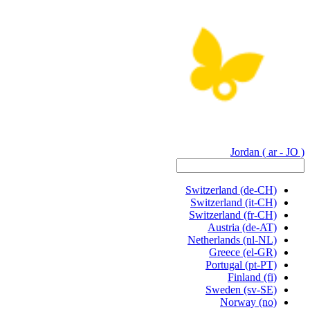
Jordan
( ar - JO )
Switzerland
(de-CH)
Switzerland
(it-CH)
Switzerland
(fr-CH)
Austria
(de-AT)
Netherlands
(nl-NL)
Greece
(el-GR)
Portugal
(pt-PT)
Finland
(fi)
Sweden
(sv-SE)
Norway
(no)