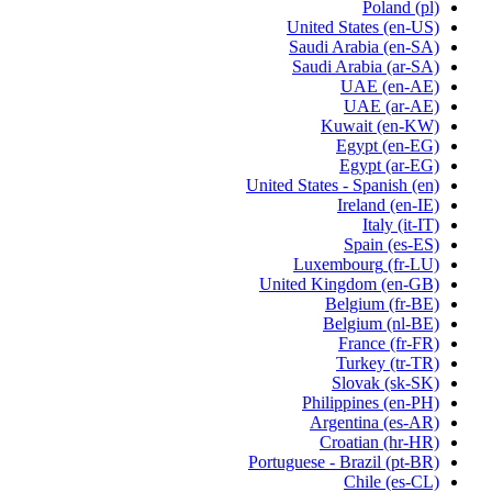
Poland
(pl)
United States
(en-US)
Saudi Arabia
(en-SA)
Saudi Arabia
(ar-SA)
UAE
(en-AE)
UAE
(ar-AE)
Kuwait
(en-KW)
Egypt
(en-EG)
Egypt
(ar-EG)
United States - Spanish
(en)
Ireland
(en-IE)
Italy
(it-IT)
Spain
(es-ES)
Luxembourg
(fr-LU)
United Kingdom
(en-GB)
Belgium
(fr-BE)
Belgium
(nl-BE)
France
(fr-FR)
Turkey
(tr-TR)
Slovak
(sk-SK)
Philippines
(en-PH)
Argentina
(es-AR)
Croatian
(hr-HR)
Portuguese - Brazil
(pt-BR)
Chile
(es-CL)